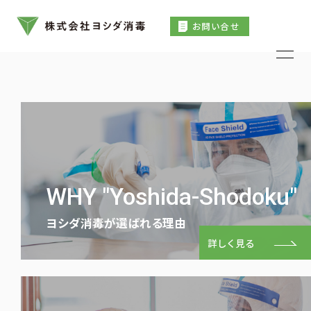
建築物飲料水貯水槽清掃業登録
投
Previous:
狩猟免許（わな猟）
お問い合せ
稿
Next:
建築物空気環境測定業
ナ
ビ
ゲ
ー
シ
ョ
ン
WHY "Yoshida-Shodoku"
ヨシダ消毒が選ばれる理由
詳しく見る